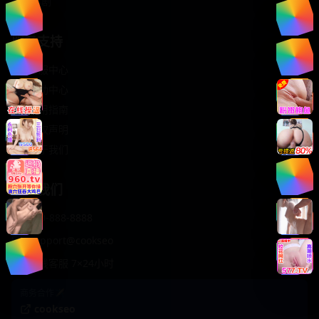
轻松喜剧
服务支持
客服中心
帮助中心
使用指南
版权声明
关于我们
联系我们
400-888-8888
support@cookseo
在线客服 7×24小时
商务合作✈️
cookseo