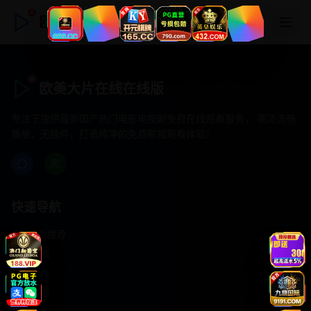
欧美大片在线在线版
欧美大片在线在线版
专注于提供最新国产热门电影电视剧免费在线观看服务， 高清流畅
播放，无插件，打造纯净的免费影视观看体验！
快速导航
首页推荐
精选剧情
热门动作
浪漫爱情